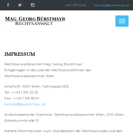
+43 1 319 25 25
kanzlei@buerstmayr.at
Togg
navig
IMPRESSUM
Rechtsanwaltskanzlei Mag. Georg Bürstmayr
Eingetragen in die Liste der RechtsanwältInnen der
Rechtsanwaltskammer Wien
Anschrift: 1090 Wien, Hahngasse 25/5
Tel.: ++43 1 319 25 25
Fax.: ++43 1 319 65 91
kanzlei@buerstmayr.at
Aufsichtsbehörde / Kammer: Rechtsanwaltskammer Wien, 1010 Wien,
Rotenturmstraße 13
Nähere Informationen zum Standesrecht der Rechtsanwälte und den