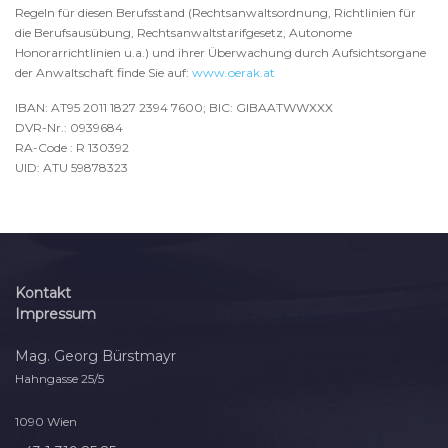
Regeln für diesen Berufsstand (Rechtsanwaltsordnung, Richtlinien für
die Berufsausübung, Rechtsanwaltstarifgesetz, Autonome
Honorarrichtlinien u.a.) und ihrer Überwachung durch Aufsichtsorgane
der Anwaltschaft finde Sie auf:
www.oerak.at
IBAN: AT95 2011 1827 2394 7600; BIC: GIBAATWWXXX
DVR-Nr.: 0939684
RA-Code : R 130392
UID: ATU 59878323
Kontakt
Impressum
Mag. Georg Bürstmayr
Hahngasse 25/5
1090 Wien